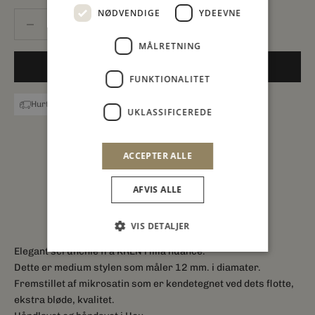
NØDVENDIGE
YDEEVNE
Sænk antal
Sænk antal
MÅLRETNING
FØJ TIL INDKØBSKURV
FUNKTIONALITET
Hurtig levering
14 dages reurret
Billig fragt
UKLASSIFICEREDE
ACCEPTER ALLE
AFVIS ALLE
VIS DETALJER
Elegant scrunchie fra KREN i lilla nuance.
Dette er medium stylen som måler 12 mm. i diamater.
Fremstillet af mikrosatin som er kendetegnet ved dets flotte,
ekstra bløde, kvalitet.