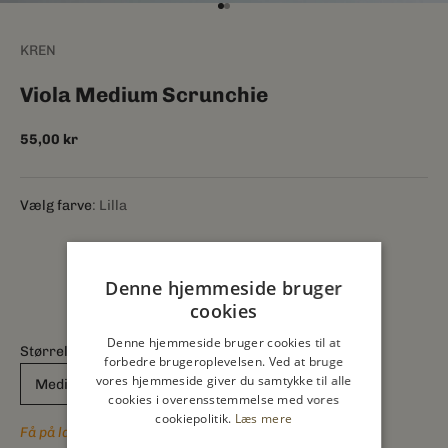
Gå til element 1
Gå til element 2
KREN
Viola Medium Scrunchie
Salgspris
55,00 kr
Vælg farve
Lilla
Denne hjemmeside bruger
cookies
Denne hjemmeside bruger cookies til at
Størrelse:
forbedre brugeroplevelsen. Ved at bruge
vores hjemmeside giver du samtykke til alle
Medium
cookies i overensstemmelse med vores
cookiepolitik.
Læs mere
Få på lager