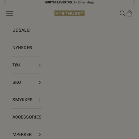
Spring til indhold
HURTIG LEVERING
: 1 - 2 hverdage
Forrige
Næ
Åbn navigationsmenu
Åbn søgef
Åbn i
Kysthuset
UDSALG
NYHEDER
TØJ
SKO
SMYKKER
ACCESSORIES
MÆRKER