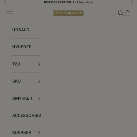
Spring til indhold
HURTIG LEVERING
: 1 - 2 hverdage
Forrige
Næ
Åbn navigationsmenu
Åbn søgef
Åbn i
Kysthuset
UDSALG
NYHEDER
TØJ
SKO
SMYKKER
ACCESSORIES
MÆRKER