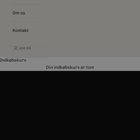
Om os
Kontakt
LOG PÅ
Indkøbskurv
SHOP NU
Din indkøbskurv er tom