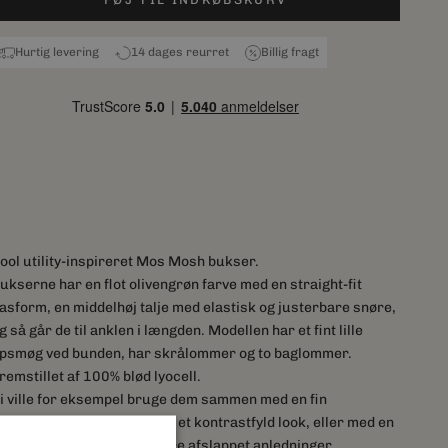
Hurtig levering
14 dages reurret
Billig fragt
ool utility-inspireret Mos Mosh bukser.
ukserne har en flot olivengrøn farve med en straight-fit
asform, en middelhøj talje med elastisk og justerbare snøre,
g så går de til anklen i længden. Modellen har et fint lille
psmøg ved bunden, har skrålommer og to baglommer.
remstillet af 100% blød lyocell.
i ville for eksempel bruge dem sammen med en fin
kjorte/bluse med hæle for et kontrastfyld look, eller med en
ørskjorte eller strik til mere afslappet anledninger.