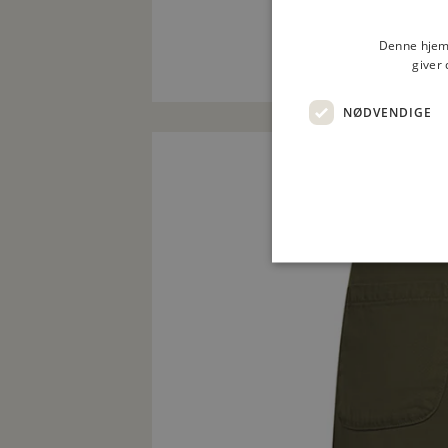
Denne hjemm
giver 
NØDVENDIGE