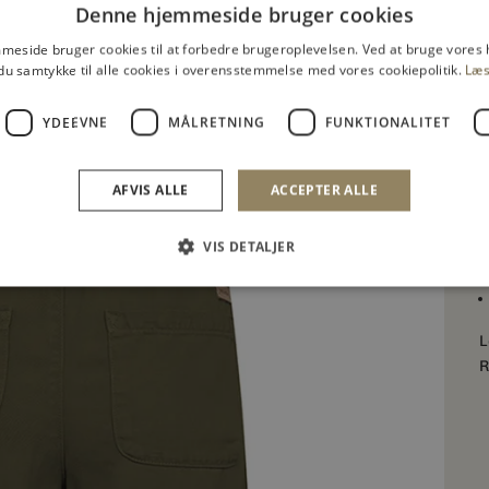
Denne hjemmeside bruger cookies
V
4
eside bruger cookies til at forbedre brugeroplevelsen. Ved at bruge vore
du samtykke til alle cookies i overensstemmelse med vores cookiepolitik.
Læs
T
f
YDEEVNE
MÅLRETNING
FUNKTIONALITET
M
S
AFVIS ALLE
ACCEPTER ALLE
VIS DETALJER
L
R