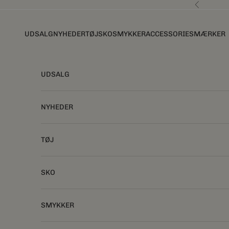
Spring til indhold
Forrige
UDSALG
NYHEDER
TØJ
SKO
SMYKKER
ACCESSORIES
MÆRKER
UDSALG
NYHEDER
TØJ
SKO
SMYKKER