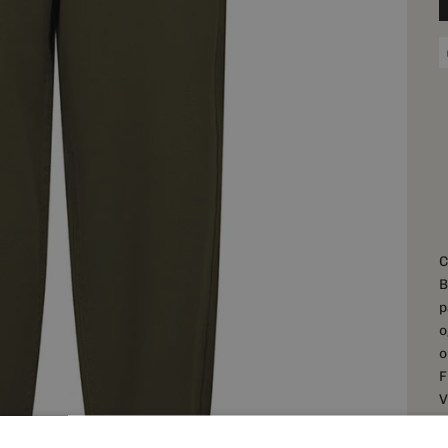
C
B
p
o
o
F
V
s
h