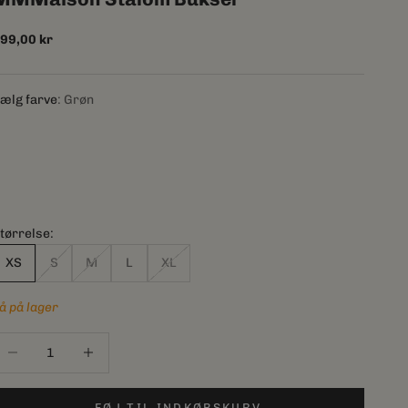
algspris
99,00 kr
ælg farve
Grøn
tørrelse:
XS
S
M
L
XL
å på lager
ænk antal
Sænk antal
FØJ TIL INDKØBSKURV