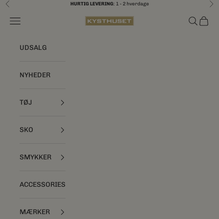
Spring til indhold
HURTIG LEVERING
: 1 - 2 hverdage
Forrige
Næ
Åbn navigationsmenu
Åbn søgef
Åbn i
Kysthuset
UDSALG
NYHEDER
TØJ
SKO
SMYKKER
ACCESSORIES
MÆRKER