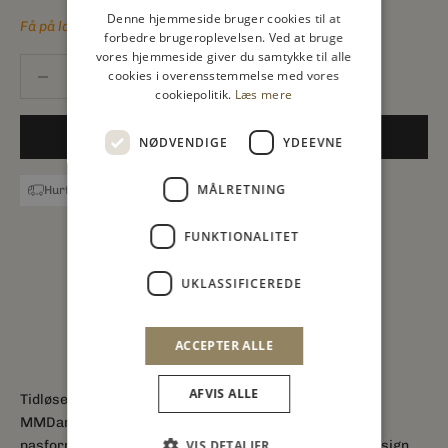
Denne hjemmeside bruger cookies til at
Få på lager
forbedre brugeroplevelsen. Ved at bruge
vores hjemmeside giver du samtykke til alle
Sænk antal
Sænk antal
cookies i overensstemmelse med vores
cookiepolitik.
Læs mere
FØJ TIL INDKØBSKURV
NØDVENDIGE
YDEEVNE
MÅLRETNING
Hurtig levering
14 dages reurret
Billig fragt
FUNKTIONALITET
UKLASSIFICEREDE
ACCEPTER ALLE
AFVIS ALLE
Tidløse jeans med flatterende silhuet.
MMDara Salute jeansene er designet med en wide-leg
pasform med en høj talje og har et klassisk 5-lomme design.
VIS DETALJER