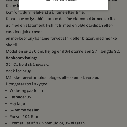
De er fremstillet af bomuld med stretch for maksimal
komfort, du vil elske at gå i time efter time.
Disse har en lyseblå nuance der for eksempel kunne se flot
ud med en statement T-shirt til med en blød cardigan eller
ruskindsjakke over.
en mørkebrun/karamelfarvet strik eller blazer, med mørke
sko til.
Modellen er 170 cm. høj og er iført størrelsen 27, længde 32.
Vaskeanvisning:
30º C., kold skånevask.
Vask før brug.
Må ikke tørretumbles, bleges eller kemisk renses.
Hængetørres i skygge.
Wide-leg pasform
Længde: 32
Høj talje
5-lomme design
Farve: 401 Blue
Fremstillet af 97% bomuld og 3% elastan