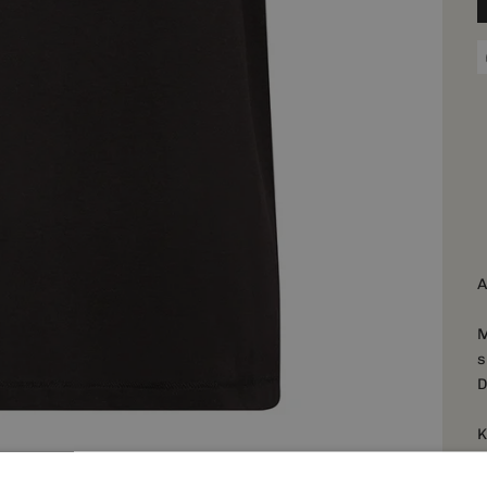
A
M
s
D
K