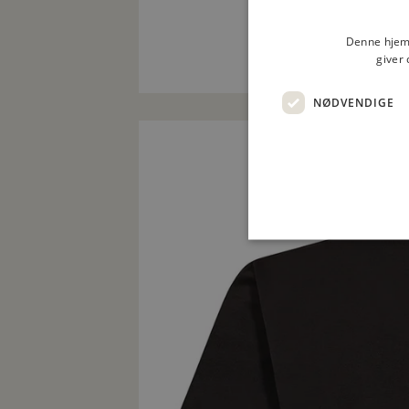
Denne hjemm
giver 
NØDVENDIGE