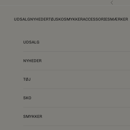
Spring til indhold
Forrige
UDSALG
NYHEDER
TØJ
SKO
SMYKKER
ACCESSORIES
MÆRKER
UDSALG
NYHEDER
TØJ
SKO
SMYKKER