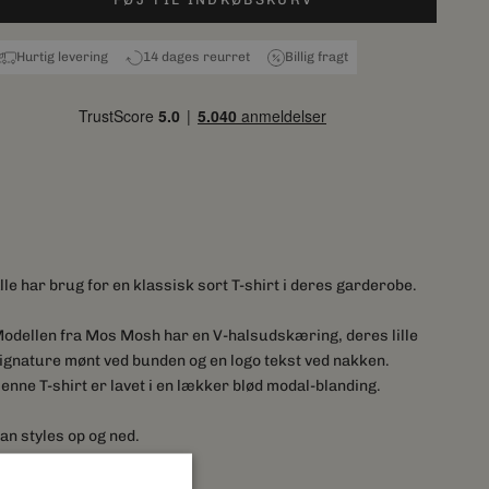
Hurtig levering
14 dages reurret
Billig fragt
lle har brug for en klassisk sort T-shirt i deres garderobe.
odellen fra Mos Mosh har en V-halsudskæring, deres lille
ignature mønt ved bunden og en logo tekst ved nakken.
enne T-shirt er lavet i en lækker blød modal-blanding.
an styles op og ned.
Almindelig pasform
V-halsudskæring