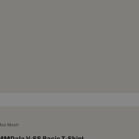
os Mosh
MMDala V-SS Basic T-Shirt