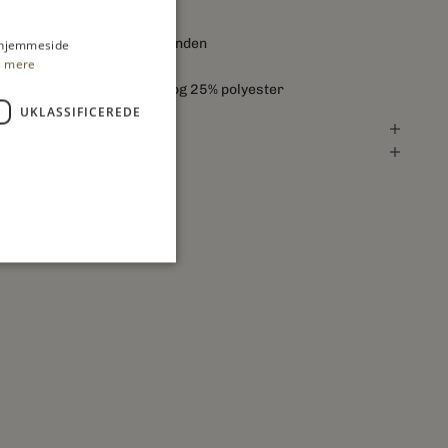
Logo tekst ved nakken
Lille signatur mønt ved bunden
s hjemmeside
 mere
Farve: 801 Black
Fremstillet af 75% modal og 25% polyester
UKLASSIFICEREDE
everingsbetingelser
eturret