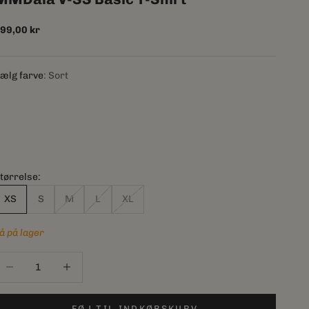
algspris
99,00 kr
ælg farve
Sort
tørrelse:
XS
S
M
L
XL
å på lager
ænk antal
Sænk antal
FØJ TIL INDKØBSKURV