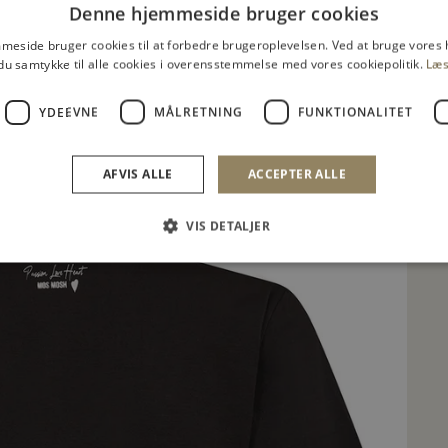
Denne hjemmeside bruger cookies
eside bruger cookies til at forbedre brugeroplevelsen. Ved at bruge vore
du samtykke til alle cookies i overensstemmelse med vores cookiepolitik.
Læs
YDEEVNE
MÅLRETNING
FUNKTIONALITET
L
R
AFVIS ALLE
ACCEPTER ALLE
VIS DETALJER