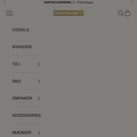
Spring til indhold
HURTIG LEVERING
: 1 - 2 hverdage
Forrige
Næ
Åbn navigationsmenu
Åbn søgef
Åbn i
Kysthuset
UDSALG
NYHEDER
TØJ
SKO
SMYKKER
ACCESSORIES
MÆRKER