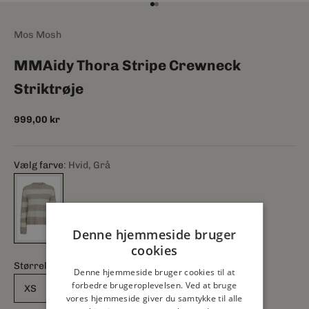
Gå til element 1
Gå til element 2
Mos Mosh
MMAidy Thora Stripe Crewneck
Striktrøje
Salgspris
999,00 kr
Vælg farve
Hvid, Grå
Denne hjemmeside bruger
cookies
Størrelse:
Denne hjemmeside bruger cookies til at
forbedre brugeroplevelsen. Ved at bruge
XS
S
M
L
XL
vores hjemmeside giver du samtykke til alle