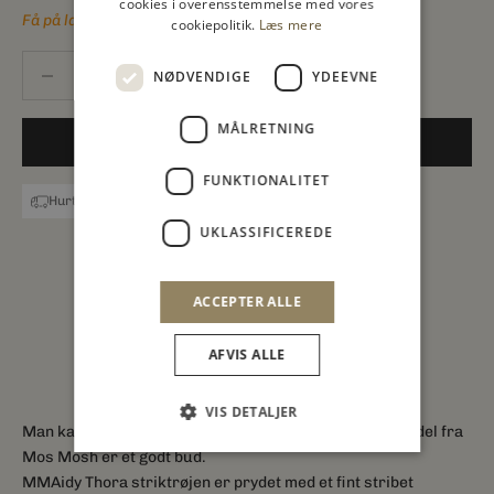
cookies i overensstemmelse med vores
Få på lager
cookiepolitik.
Læs mere
Sænk antal
Sænk antal
NØDVENDIGE
YDEEVNE
MÅLRETNING
FØJ TIL INDKØBSKURV
FUNKTIONALITET
Hurtig levering
14 dages reurret
Billig fragt
UKLASSIFICEREDE
ACCEPTER ALLE
AFVIS ALLE
VIS DETALJER
Man kan altid bruge en lækker striktrøje, og denne model fra
Mos Mosh er et godt bud.
MMAidy Thora striktrøjen er prydet med et fint stribet