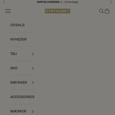
Spring til indhold
HURTIG LEVERING
: 1 - 2 hverdage
Forrige
Næ
Åbn navigationsmenu
Åbn søgef
Åbn i
Kysthuset
UDSALG
NYHEDER
TØJ
SKO
SMYKKER
ACCESSORIES
MÆRKER