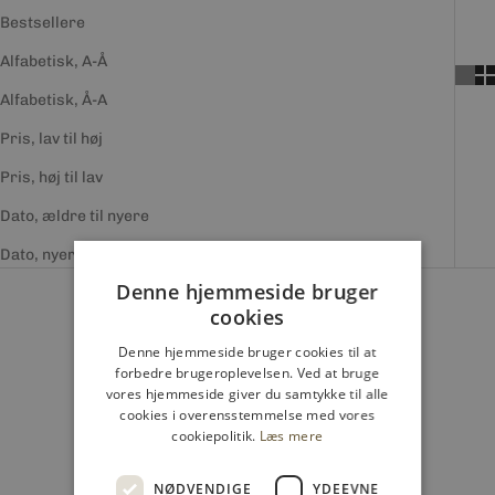
Bestsellere
Alfabetisk, A-Å
Alfabetisk, Å-A
Pris, lav til høj
Pris, høj til lav
Dato, ældre til nyere
Dato, nyere til ældre
Denne hjemmeside bruger
SPAR 50%
SPAR 50%
cookies
Denne hjemmeside bruger cookies til at
forbedre brugeroplevelsen. Ved at bruge
vores hjemmeside giver du samtykke til alle
cookies i overensstemmelse med vores
cookiepolitik.
Læs mere
NØDVENDIGE
YDEEVNE