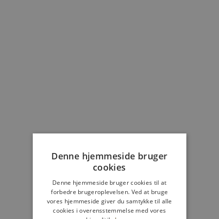
Vælg muligheder
Vælg muligheder
Dea Kudibal - RobertaDEA
Dea Kudibal - KamillesDEA
Bluse
Shirt Kjole
Salgspris
Normalpris
Salgspris
1.199,40 kr
1.999,00 kr
2.499,00 kr
Denne hjemmeside bruger
cookies
UDSOLGT
SPAR 40%
Denne hjemmeside bruger cookies til at
SPAR 30%
forbedre brugeroplevelsen. Ved at bruge
vores hjemmeside giver du samtykke til alle
cookies i overensstemmelse med vores