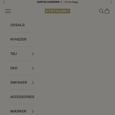
Spring til indhold
HURTIG LEVERING
: 1 - 2 hverdage
Forrige
Næ
Åbn navigationsmenu
Åbn søgef
Åbn i
Kysthuset
UDSALG
NYHEDER
TØJ
SKO
SMYKKER
ACCESSORIES
MÆRKER