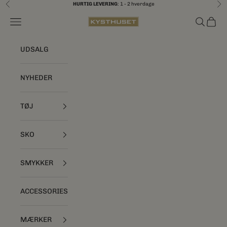
Spring til indhold
HURTIG LEVERING
: 1 - 2 hverdage
Forrige
Næ
Åbn navigationsmenu
Åbn søgef
Åbn i
Kysthuset
UDSALG
NYHEDER
TØJ
SKO
SMYKKER
ACCESSORIES
MÆRKER