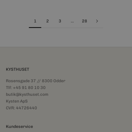
1
2
3
…
28
KYSTHUSET
Rosensgade 37 // 8300 Odder
Tlf: +45 91 80 10 30
butik@kysthuset.com
Kysten ApS
CVR: 44726440
Kundeservice