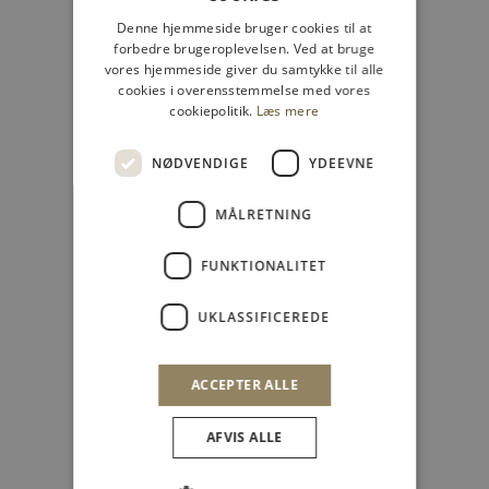
Denne hjemmeside bruger cookies til at
forbedre brugeroplevelsen. Ved at bruge
vores hjemmeside giver du samtykke til alle
cookies i overensstemmelse med vores
cookiepolitik.
Læs mere
Vælg muligheder
Vælg muligheder
Mos Mosh - MMDara Hera
Mos Mosh - MMDara
Jeans
Treasure Bukser
NØDVENDIGE
YDEEVNE
Salgspris
Salgspris
Normalpris
899,00 kr
659,40 kr
1.099,00 kr
MÅLRETNING
FUNKTIONALITET
UKLASSIFICEREDE
ACCEPTER ALLE
AFVIS ALLE